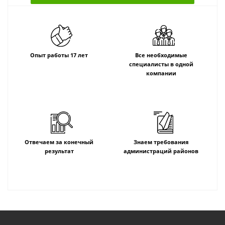
Опыт работы 17 лет
Все необходимые
специалисты в одной
компании
Отвечаем за конечный
Знаем требования
результат
администраций районов