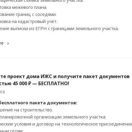
товка межевого плана.
сование границ с соседями.
новка на кадастровый учёт.
ение выписки из ЕГРН с границами земельного участка.
ее
те проект дома ИЖС и получите пакет документов
стью 45 000 ₽ — БЕСПЛАТНО!
019
б
есплатного пакета документов:
шение на строительство.
 планировочной организации земельного участка;
ческие условия и договор на технологическое присоединение
ным сетям: