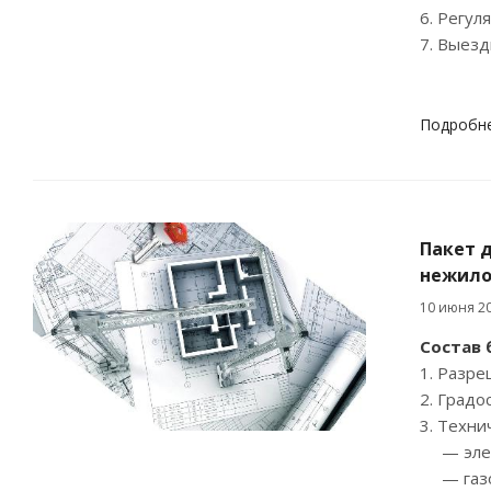
6. Регул
7. Выезд
Подробн
Пакет д
нежило
10 июня 2
Состав 
1. Разре
2. Градо
3. Техни
— элек
— газо