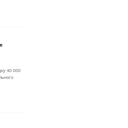
е
ку 40 000
льного