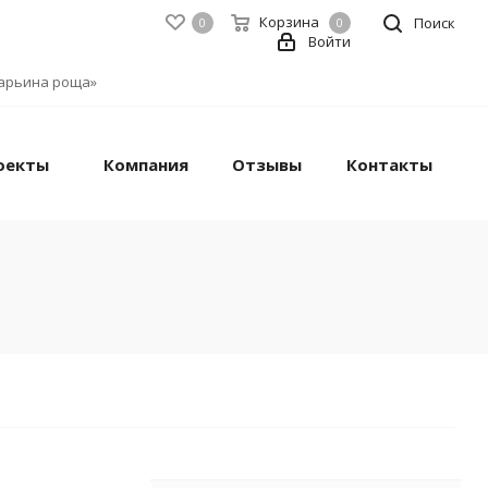
Корзина
Поиск
0
0
Войти
«Марьина роща»
оекты
Компания
Отзывы
Контакты