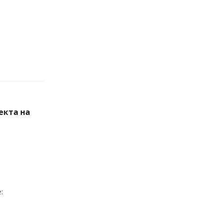
екта на
: