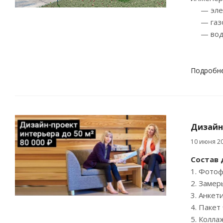
— элек
— газо
— водос
Подробн
Дизайн-
10 июня 2
Состав 
1. Фотоф
2. Замер
3. Анкет
4. Пакет
5. Колла