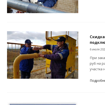
Скидка 
подклю
6 июля 20
При зака
руб на 
участка 
Подробн