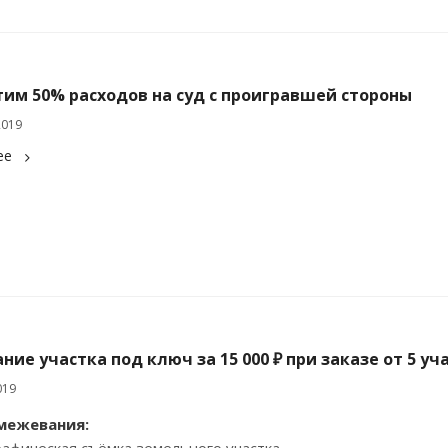
тим 50% расходов на суд с проигравшей стороны
2019
ее
ие участка под ключ за 15 000 ₽ при заказе от 5 уч
019
межевания:
рафическая съёмка земельного участка.