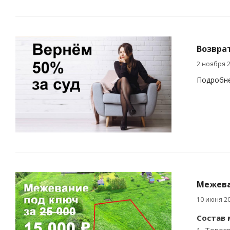
Возвра
2 ноября 
Подробн
Межеван
10 июня 2
Состав 
1. Топог