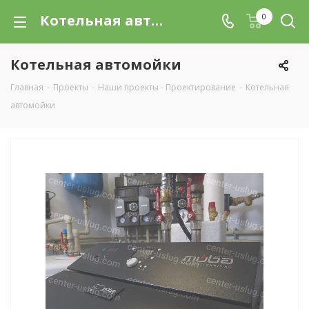
Котельная автомойки в Санкт-Петербурге (СПб) - смета, фото-пример работ | СЗЦУ
0
Котельная автомойки
Главная
-
Проекты
-
Наши проекты - Проектирование
-
Котельная
автомойки