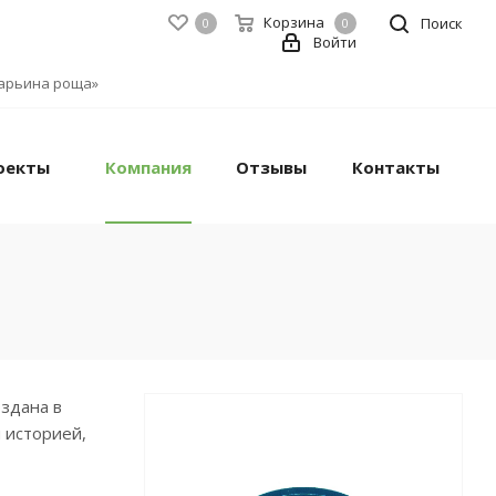
Корзина
Поиск
0
0
Войти
«Марьина роща»
оекты
Компания
Отзывы
Контакты
здана в
 историей,