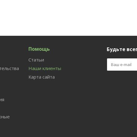
Помощь
Будьте всег
Статьи
тельства
Наши клиенты
Карта сайта
ия
жные