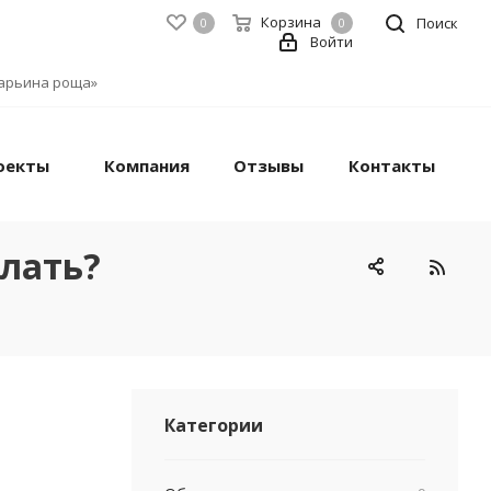
Корзина
Поиск
0
0
Войти
«Марьина роща»
оекты
Компания
Отзывы
Контакты
лать?
Категории