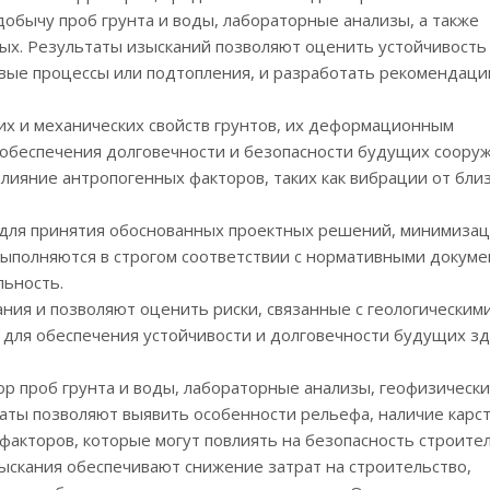
добычу проб грунта и воды, лабораторные анализы, а также
х. Результаты изысканий позволяют оценить устойчивость 
овые процессы или подтопления, и разработать рекомендаци
х и механических свойств грунтов, их деформационным
 обеспечения долговечности и безопасности будущих соору
лияние антропогенных факторов, таких как вибрации от бл
для принятия обоснованных проектных решений, минимизац
ыполняются в строгом соответствии с нормативными докуме
льность.
ния и позволяют оценить риски, связанные с геологическим
для обеспечения устойчивости и долговечности будущих зд
ор проб грунта и воды, лабораторные анализы, геофизическ
таты позволяют выявить особенности рельефа, наличие карс
факторов, которые могут повлиять на безопасность строител
скания обеспечивают снижение затрат на строительство,