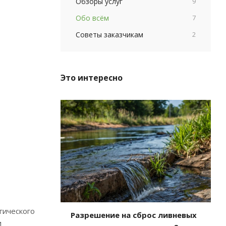
Обзоры услуг
9
Обо всём
7
Советы заказчикам
2
Это интересно
гического
Разрешение на сброс ливневых
и