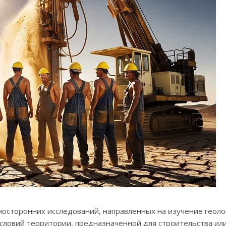
зносторонних исследований, направленных на изучение геоло
 условий территории, предназначенной для строительства ил