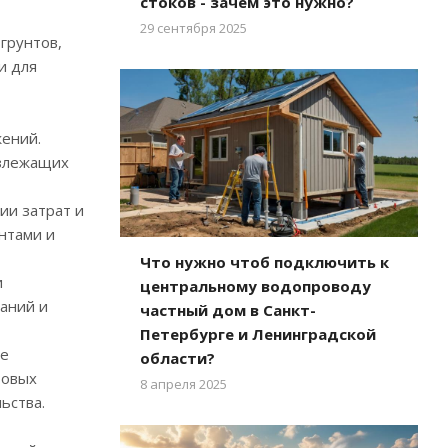
стоков - зачем это нужно?
29 сентября 2025
грунтов,
и для
жений.
излежащих
ии затрат и
нтами и
Что нужно чтоб подключить к
и
центральному водопроводу
аний и
частный дом в Санкт-
Петербурге и Ленинградской
ие
области?
товых
8 апреля 2025
ьства.