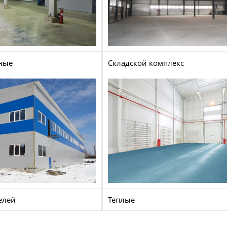
ные
Складской комплекс
елей
Тёплые