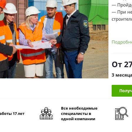
— Пройд
— При н
строител
Подробн
От
2
3 месяц
Получ
Все необходимые
аботы 17 лет
специалисты в
одной компании