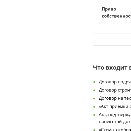
Право
собственнос
Что входит 
Договор подря
Договор строи
Договор на тех
«Акт приемки 
Акт, подтверж
проектной док
«Схема, отобр