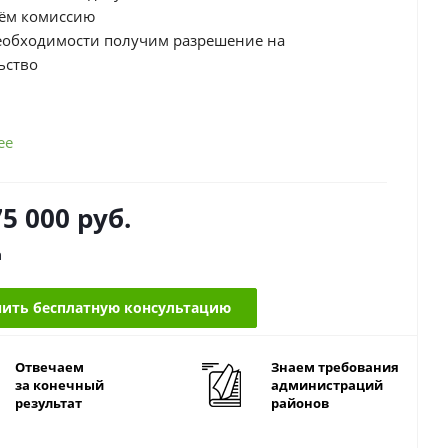
ём комиссию
еобходимости получим разрешение на
ьство
ее
75 000
руб.
а
ить бесплатную консультацию
Отвечаем
Знаем требования
за конечный
администраций
результат
районов