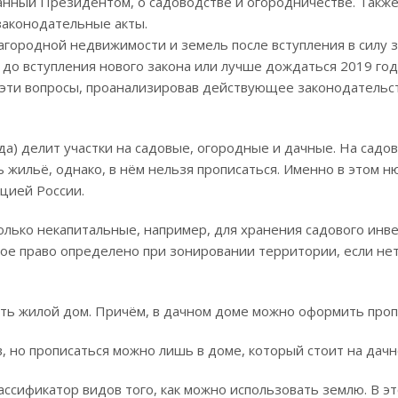
исанный Президентом, о садоводстве и огородничестве. Также
законодательные акты.
агородной недвижимости и земель после вступления в силу 
о вступления нового закона или лучше дождаться 2019 года
 эти вопросы, проанализировав действующее законодательс
а) делит участки на садовые, огородные и дачные. На садо
 жильё, однако, в нём нельзя прописаться. Именно в этом н
цией России.
олько некапитальные, например, для хранения садового инве
кое право определено при зонировании территории, если нет
ить жилой дом. Причём, в дачном доме можно оформить проп
в, но прописаться можно лишь в доме, который стоит на дачн
ссификатор видов того, как можно использовать землю. В э