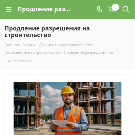
Продление разрешения на строительство с подготовкой документов в Санкт-Петербурге (СПб) | Цены на услуги
0
Продление разрешения на
строительство
Главная
-
Услуги
-
Документы для строительства
-
Разрешение на строительство
-
Продление разрешения на
строительство